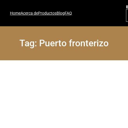
Home
Acerca de
Productos
Blog
FAQ
Tag:
Puerto fronterizo