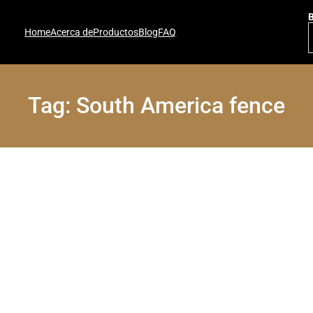
Home
Acerca de
Productos
Blog
FAQ
Tag:
South America fence