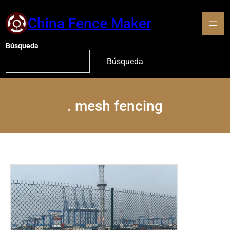
China Fence Maker
Búsqueda
Búsqueda
.
mesh fencing