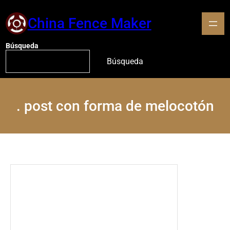
China Fence Maker
Búsqueda
Búsqueda
.
post con forma de melocotón